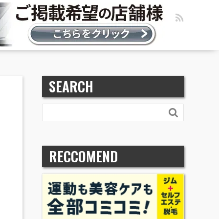
SEARCH

RECCOMEND