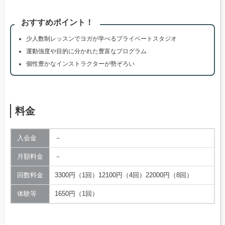
おすすめポイント！
少人数制レッスンでヨガが学べるプライベートスタジオ
運動強度や目的に分かれた豊富なプログラム
個性豊かなインストラクターが勢ぞろい
料金
入会金
－
月額料金
－
回数料金
3300円（1回）12100円（4回）22000円（8回）
体験等
1650円（1回）