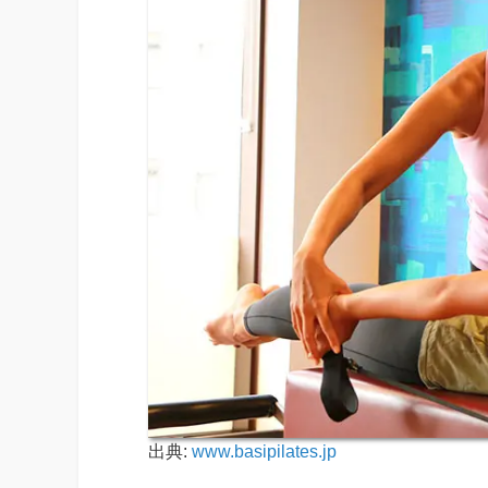
出典:
www.basipilates.jp