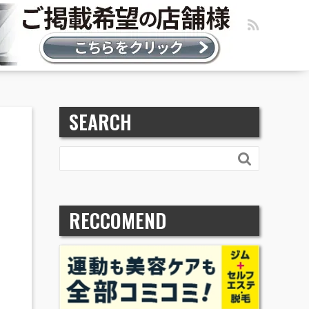
SEARCH

RECCOMEND