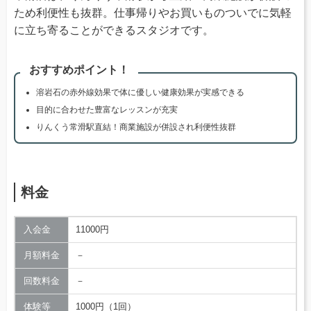
ため利便性も抜群。仕事帰りやお買いものついでに気軽
に立ち寄ることができるスタジオです。
おすすめポイント！
溶岩石の赤外線効果で体に優しい健康効果が実感できる
目的に合わせた豊富なレッスンが充実
りんくう常滑駅直結！商業施設が併設され利便性抜群
料金
入会金
11000円
月額料金
－
回数料金
－
体験等
1000円（1回）