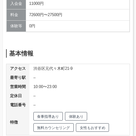
入会金
11000円
料金
72600円〜27500円
体験等
0円
基本情報
アクセス
渋谷区元代々木町21-9
最寄り駅
–
営業時間
10:00〜23:00
定休日
–
電話番号
–
食事指導あり
体験あり
特徴
無料カウンセリング
女性もおすすめ