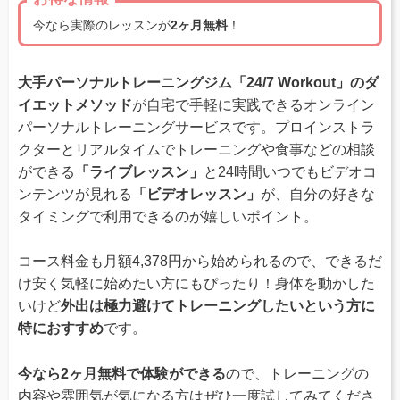
今なら実際のレッスンが
2ヶ月無料
！
大手パーソナルトレーニングジム「24/7 Workout」のダ
イエットメソッド
が自宅で手軽に実践できるオンライン
パーソナルトレーニングサービスです。プロインストラ
クターとリアルタイムでトレーニングや食事などの相談
ができる
「ライブレッスン」
と24時間いつでもビデオコ
ンテンツが見れる
「ビデオレッスン」
が、自分の好きな
タイミングで利用できるのが嬉しいポイント。
コース料金も月額4,378円から始められるので、できるだ
け安く気軽に始めたい方にもぴったり！身体を動かした
いけど
外出は極力避けてトレーニングしたいという方に
特におすすめ
です。
今なら2ヶ月無料で体験ができる
ので、トレーニングの
内容や雰囲気が気になる方はぜひ一度試してみてくださ