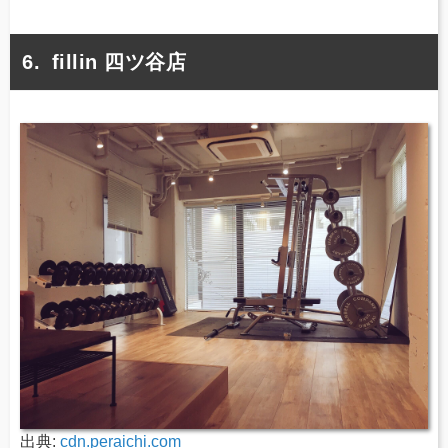
fillin 四ツ谷店
出典:
cdn.peraichi.com