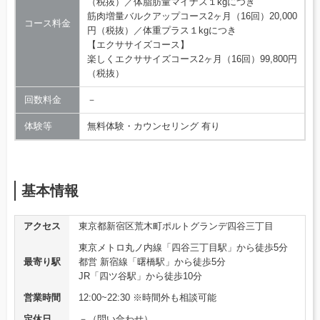
（税抜）／体脂肪量マイナス１kgにつき
筋肉増量バルクアップコース2ヶ月（16回）20,000
コース料金
円（税抜）／体重プラス１kgにつき
【エクササイズコース】
楽しくエクササイズコース2ヶ月（16回）99,800円
（税抜）
回数料金
－
体験等
無料体験・カウンセリング 有り
基本情報
アクセス
東京都新宿区荒木町ポルトグランデ四谷三丁目
東京メトロ丸ノ内線「四谷三丁目駅」から徒歩5分
最寄り駅
都営 新宿線「曙橋駅」から徒歩5分
JR「四ツ谷駅」から徒歩10分
営業時間
12:00~22:30 ※時間外も相談可能
定休日
－（問い合わせ）