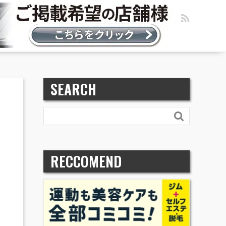
SEARCH

RECCOMEND