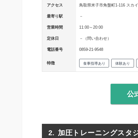
アクセス
鳥取県米子市角盤町1-116 スカイシ
最寄り駅
－
営業時間
11:00～20:00
定休日
－（問い合わせ）
電話番号
0859-21-9548
特徴
食事指導あり
体験あり
公
加圧トレーニングスタジオ