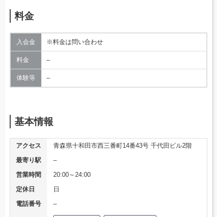
料金
入会金
※料金は問い合わせ
料金
–
体験等
–
基本情報
アクセス
青森県十和田市西三番町14番43号 千代田ビル2階
最寄り駅
–
営業時間
20:00～24:00
定休日
日
電話番号
–