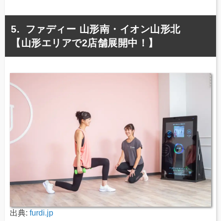
ファディー 山形南・イオン山形北
【山形エリアで2店舗展開中！】
出典:
furdi.jp