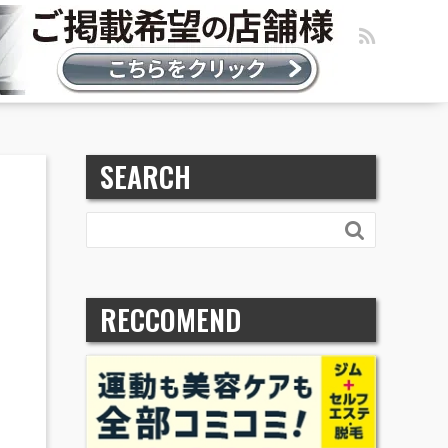
SEARCH

RECCOMEND