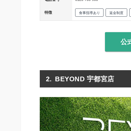
特徴
食事指導あり
返金制度
公
BEYOND 宇都宮店