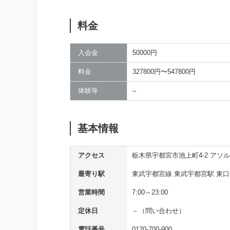
料金
入会金
50000円
料金
327800円〜547800円
体験等
–
基本情報
アクセス
栃木県宇都宮市池上町4-2 アソ
最寄り駅
東武宇都宮線 東武宇都宮駅 東口
営業時間
7:00～23:00
定休日
－（問い合わせ）
電話番号
0120-700-900