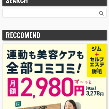
SEARCH

RECCOMEND