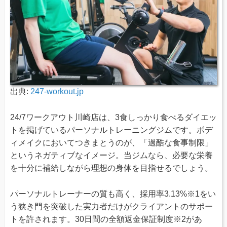
出典:
247-workout.jp
24/7ワークアウト川崎店は、3食しっかり食べるダイエッ
トを掲げているパーソナルトレーニングジムです。ボデ
ィメイクにおいてつきまとうのが、「過酷な食事制限」
というネガティブなイメージ。当ジムなら、必要な栄養
を十分に補給しながら理想の身体を目指せるでしょう。
パーソナルトレーナーの質も高く、採用率3.13%※1をい
う狭き門を突破した実力者だけがクライアントのサポー
トを許されます。30日間の全額返金保証制度※2があ