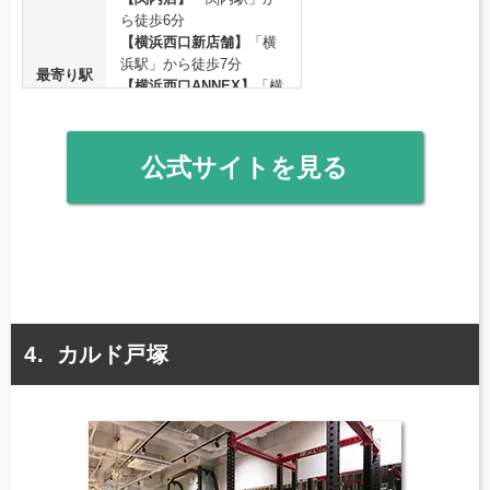
ら徒歩6分
【横浜西口新店舗】
「横
浜駅」から徒歩7分
最寄り駅
【横浜西口ANNEX】
「横
浜駅」から徒歩8分
【横浜駅前店】
「横浜
駅」から徒歩3分
公式サイトを見る
【横浜4号店】
「横浜駅」
から徒歩4分
営業時間
7:00～23:00
定休日
－（問い合わせ）
電話番号
04-5777-6828
食事指導あり
カルド戸塚
特徴
無料カウンセリング