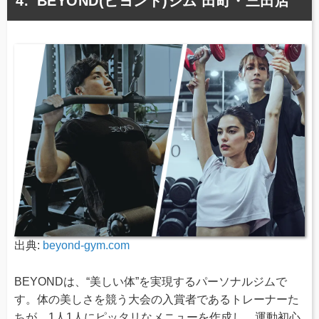
BEYOND(ビヨンド)ジム 田町・三田店
出典:
beyond-gym.com
BEYONDは、“美しい体”を実現するパーソナルジムで
す。体の美しさを競う大会の入賞者であるトレーナーた
ちが、1人1人にピッタリなメニューを作成し、運動初心