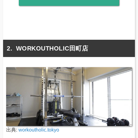
WORKOUTHOLIC田町店
出典:
workoutholic.tokyo