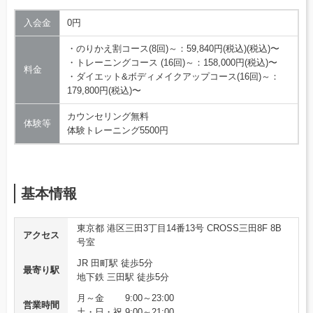
入会金
0円
・のりかえ割コース(8回)～：59,840円(税込)(税込)〜
・トレーニングコース (16回)～：158,000円(税込)〜
料金
・ダイエット&ボディメイクアップコース(16回)～：
179,800円(税込)〜
カウンセリング無料
体験等
体験トレーニング5500円
基本情報
東京都 港区三田3丁目14番13号 CROSS三田8F 8B
アクセス
号室
JR 田町駅 徒歩5分
最寄り駅
地下鉄 三田駅 徒歩5分
月～金 9:00～23:00
営業時間
土・日・祝 9:00～21:00