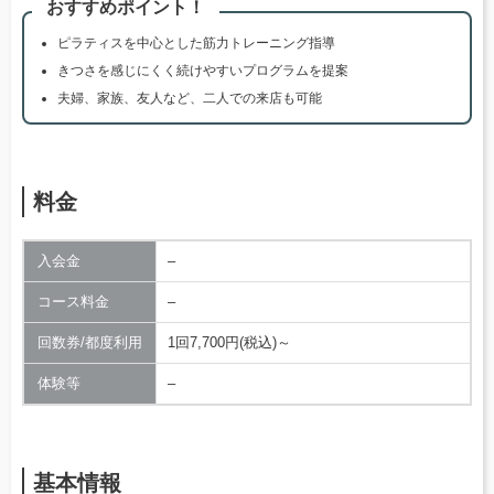
おすすめポイント！
ピラティスを中心とした筋力トレーニング指導
きつさを感じにくく続けやすいプログラムを提案
夫婦、家族、友人など、二人での来店も可能
料金
入会金
–
コース料金
–
回数券/都度利用
1回7,700円(税込)～
体験等
–
基本情報