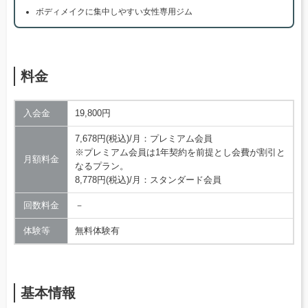
ボディメイクに集中しやすい女性専用ジム
料金
入会金
19,800円
7,678円(税込)/月：プレミアム会員
※プレミアム会員は1年契約を前提とし会費が割引と
月額料金
なるプラン。
8,778円(税込)/月：スタンダード会員
回数料金
－
体験等
無料体験有
基本情報