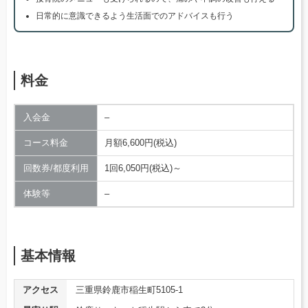
日常的に意識できるよう生活面でのアドバイスも行う
料金
入会金
–
コース料金
月額6,600円(税込)
回数券/都度利用
1回6,050円(税込)～
体験等
–
基本情報
アクセス
三重県鈴鹿市稲生町5105-1