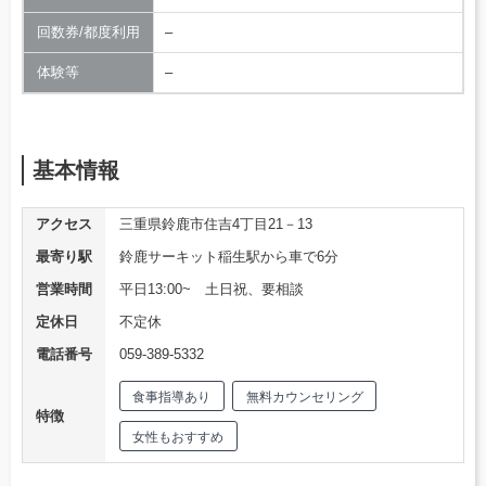
回数券/都度利用
–
体験等
–
基本情報
アクセス
三重県鈴鹿市住吉4丁目21－13
最寄り駅
鈴鹿サーキット稲生駅から車で6分
営業時間
平日13:00~ 土日祝、要相談
定休日
不定休
電話番号
059-389-5332
食事指導あり
無料カウンセリング
特徴
女性もおすすめ