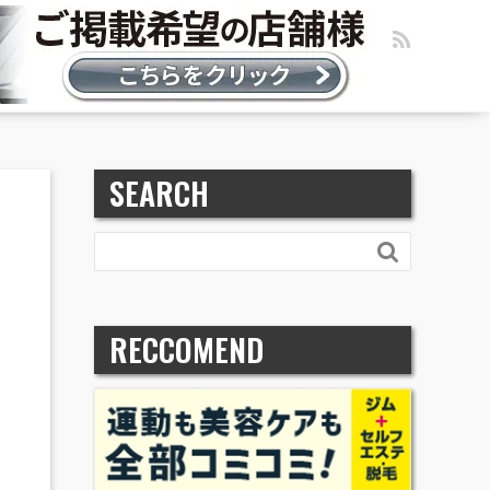
SEARCH

RECCOMEND