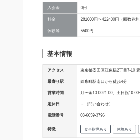
入会金
0円
料金
281600円〜422400円（回数
体験等
5500円
基本情報
アクセス
東京都墨田区江東橋2丁目7-10 
最寄り駅
錦糸町駅南口から徒歩4分
営業時間
月〜金10:0021:00、土日祝10:00〜
定休日
－（問い合わせ）
電話番号
03-6659-3796
特徴
食事指導あり
体験あり