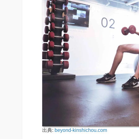
出典:
beyond-kinshichou.com