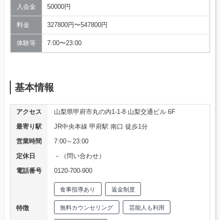
入会金
50000円
料金
327800円〜547800円
体験等
7:00〜23:00
基本情報
アクセス
山梨県甲府市丸の内1-1-8 山梨交通ビル 6F
最寄り駅
JR中央本線 甲府駅 南口 徒歩1分
営業時間
7:00～23:00
定休日
－（問い合わせ）
電話番号
0120-700-900
食事指導あり
返金制度
特徴
無料カウンセリング
芸能人も利用