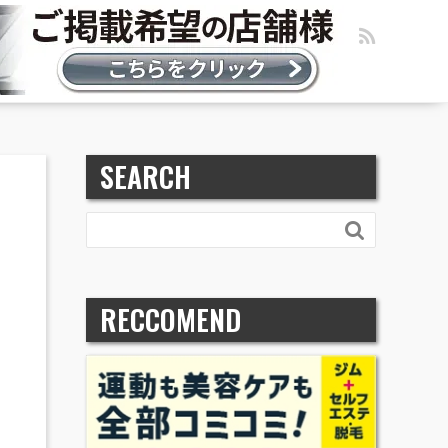
SEARCH

RECCOMEND