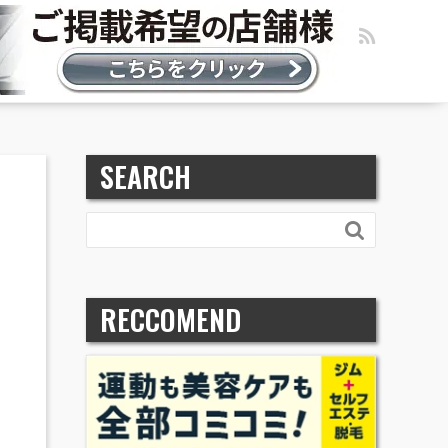
SEARCH

RECCOMEND