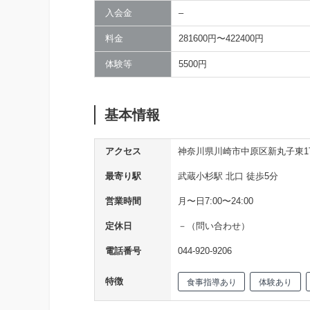
入会金
–
料金
281600円〜422400円
体験等
5500円
基本情報
アクセス
神奈川県川崎市中原区新丸子東1丁目83
最寄り駅
武蔵小杉駅 北口 徒歩5分
営業時間
月〜日7:00〜24:00
定休日
－（問い合わせ）
電話番号
044-920-9206
特徴
食事指導あり
体験あり