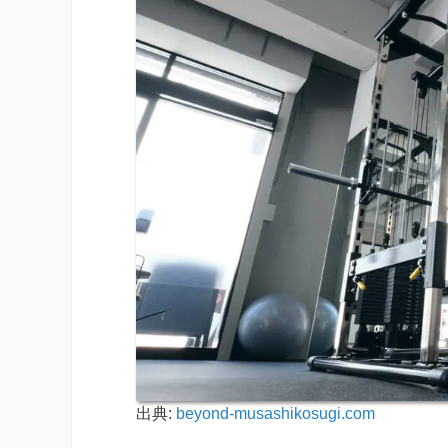
出典:
beyond-musashikosugi.com