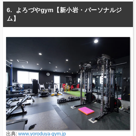
よろづやgym【新小岩・パーソナルジ
ム】
出典:
www.yoroduya-gym.jp