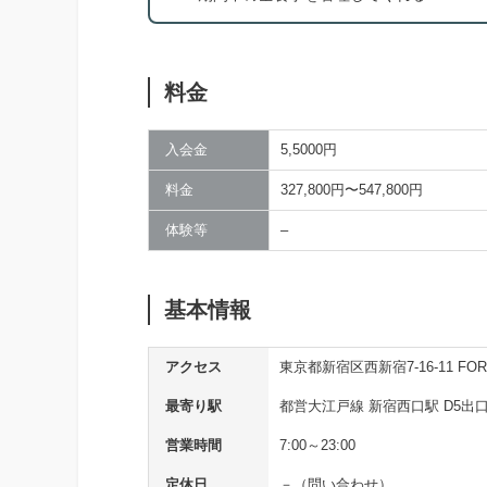
料金
入会金
5,5000円
料金
327,800円〜547,800円
体験等
–
基本情報
アクセス
東京都新宿区西新宿7-16-11 FO
最寄り駅
都営大江戸線 新宿西口駅 D5出口
営業時間
7:00～23:00
定休日
－（問い合わせ）