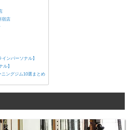
店
新宿店
オ
ンラインパーソナル】
ーソナル】
ニングジム10選まとめ