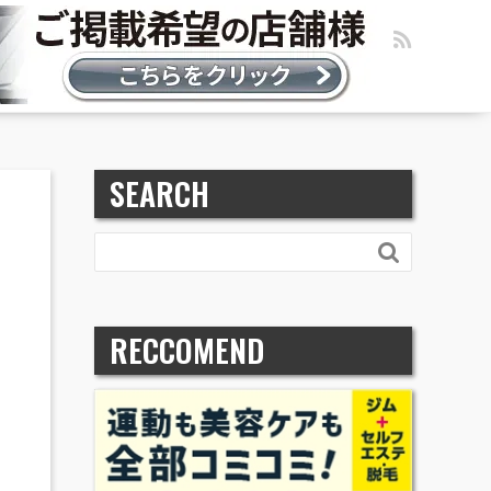
SEARCH

RECCOMEND