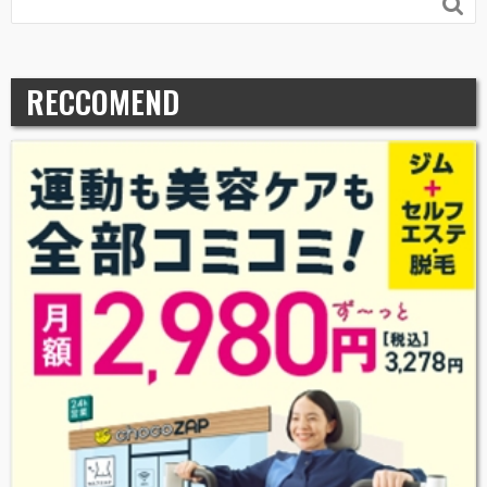

RECCOMEND