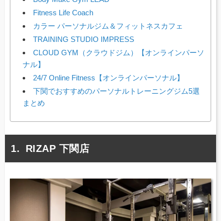
Fitness Life Coach
カラー パーソナルジム＆フィットネスカフェ
TRAINING STUDIO IMPRESS
CLOUD GYM（クラウドジム）【オンラインパーソ
ナル】
24/7 Online Fitness【オンラインパーソナル】
下関でおすすめのパーソナルトレーニングジム5選
まとめ
RIZAP 下関店