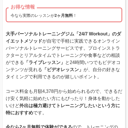
お得な情報
今なら実際のレッスンが
2ヶ月無料
！
大手パーソナルトレーニングジム「24/7 Workout」のダ
イエットメソッド
が自宅で手軽に実践できるオンライン
パーソナルトレーニングサービスです。プロインストラ
クターとリアルタイムでトレーニングや食事などの相談
ができる
「ライブレッスン」
と24時間いつでもビデオコ
ンテンツが見れる
「ビデオレッスン」
が、自分の好きな
タイミングで利用できるのが嬉しいポイント。
コース料金も月額4,378円から始められるので、できるだ
け安く気軽に始めたい方にもぴったり！身体を動かした
いけど
外出は極力避けてトレーニングしたいという方に
特におすすめ
です。
今なら2ヶ月無料で体験ができる
ので、トレーニングの