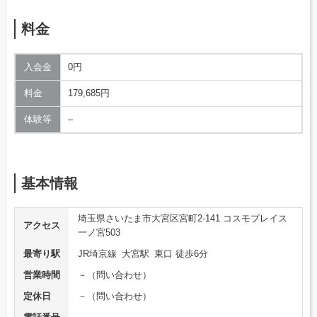
料金
入会金
0円
料金
179,685円
体験等
–
基本情報
埼玉県さいたま市大宮区宮町2-141 コスモプレイス
アクセス
一ノ宮503
最寄り駅
JR埼京線 大宮駅 東口 徒歩6分
営業時間
－（問い合わせ）
定休日
－（問い合わせ）