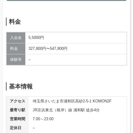
料金
入会金
5,5000円
料金
327,800円〜547,800円
体験等
–
基本情報
アクセス
埼玉県さいたま市浦和区高砂2-5-1 KOMON2F
最寄り駅
JR京浜東北（根岸）線 浦和駅 徒歩4分
営業時間
7:00～23:00
定休日
–