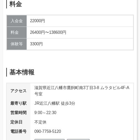
料金
入会金
22000円
料金
26400円〜138600円
体験等
3300円
基本情報
滋賀県近江八幡市鷹飼町南3丁目3-8 ムラタビル4F-A
アクセス
号室
最寄り駅
JR近江八幡駅 徒歩3分
営業時間
9:00～22:30
定休日
不定休
電話番号
090-7759-5120