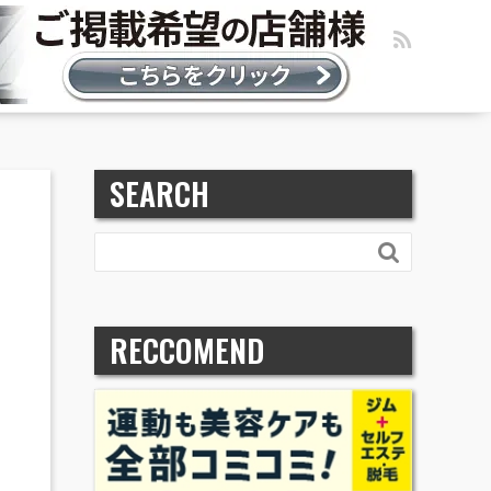
SEARCH

RECCOMEND