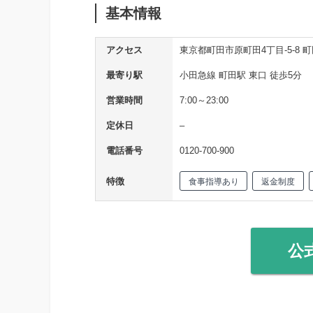
基本情報
アクセス
東京都町田市原町田4丁目-5-8 
最寄り駅
小田急線 町田駅 東口 徒歩5分
営業時間
7:00～23:00
定休日
–
電話番号
0120-700-900
特徴
食事指導あり
返金制度
公