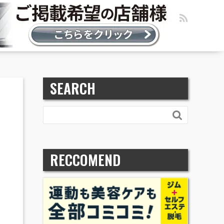
SEARCH

RECCOMEND