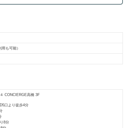
数券利用も可能）
CONCIERGE高橋 3F
D5口より徒歩4分
分
分
り8分
8分