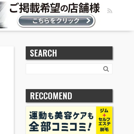
SEARCH

RECCOMEND