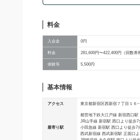
料金
入会金
0円
料金
281,600円〜422,400円（回
体験等
5,500円
基本情報
アクセス
東京都新宿区西新宿７丁目１６−４ 
都営地下鉄大江戸線 新宿西口駅 
JR山手線 新宿駅 西口より徒歩7
最寄り駅
小田急線 新宿駅 西口より徒歩7
西武新宿線 西武新宿駅 正面口よ
JR総武線 大久保駅 南口より徒歩