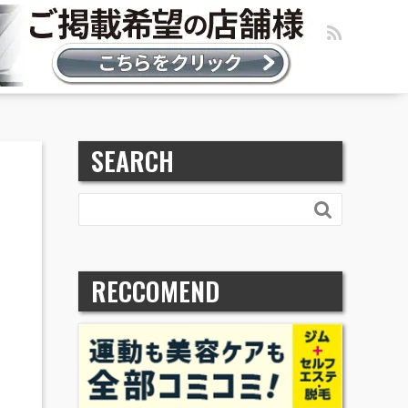
SEARCH

RECCOMEND