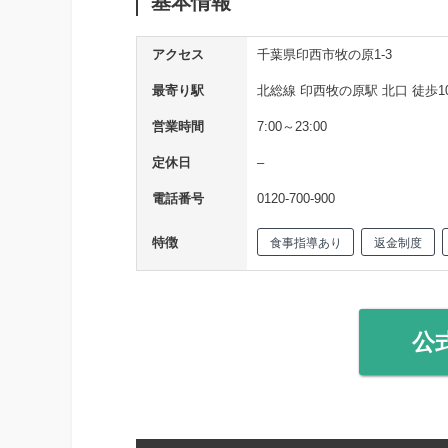
基本情報
アクセス
千葉県印西市牧の原1-3
最寄り駅
北総線 印西牧の原駅 北口 徒歩1
営業時間
7:00～23:00
定休日
–
電話番号
0120-700-900
特徴
食事指導あり
返金制度
公