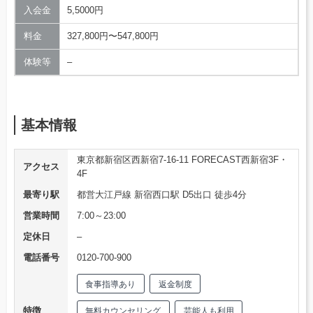
入会金
5,5000円
料金
327,800円〜547,800円
体験等
–
基本情報
東京都新宿区西新宿7-16-11 FORECAST西新宿3F・
アクセス
4F
最寄り駅
都営大江戸線 新宿西口駅 D5出口 徒歩4分
営業時間
7:00～23:00
定休日
–
電話番号
0120-700-900
食事指導あり
返金制度
特徴
無料カウンセリング
芸能人も利用