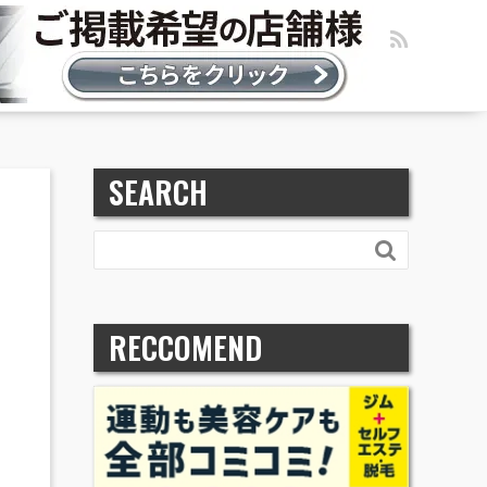
SEARCH

RECCOMEND