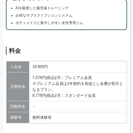
AIを駆使した最先端トレーニング
お得なサブスクリプションシステム
ボディメイクに集中しやすい女性専用ジム
料金
入会金
19,800円
7,678円(税込)/月：プレミアム会員
※プレミアム会員は1年契約を前提とし会費が割引と
月額料金
なるプラン。
8,778円(税込)/月：スタンダード会員
回数料金
－
体験等
無料体験有