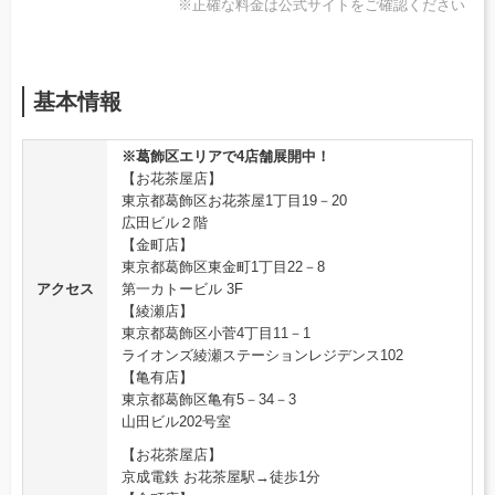
※正確な料金は公式サイトをご確認ください
基本情報
※葛飾区エリアで4店舗展開中！
【お花茶屋店】
東京都葛飾区お花茶屋1丁目19－20
広田ビル２階
【金町店】
東京都葛飾区東金町1丁目22－8
アクセス
第一カトービル 3F
【綾瀬店】
東京都葛飾区小菅4丁目11－1
ライオンズ綾瀬ステーションレジデンス102
【亀有店】
東京都葛飾区亀有5－34－3
山田ビル202号室
【お花茶屋店】
京成電鉄 お花茶屋駅→徒歩1分