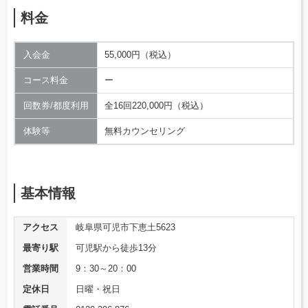
料金
入会金
55,000円（税込）
コース料金
ー
回数券/都度利用
全16回220,000円（税込）
体験等
無料カウンセリング
基本情報
アクセス
岐阜県可児市下恵土5623
最寄り駅
可児駅から徒歩13分
営業時間
9：30～20：00
定休日
日曜・祝日