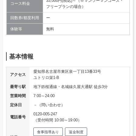
33,000円(税込)～（※マンツーマンコース・
コース料金
フリープランの場合）
回数券/都度利用
ー
体験等
無料
基本情報
愛知県名古屋市東区泉一丁目13番33号
アクセス
ユトリロ栄1-B
最寄り駅
地下鉄桜通線・名城線久屋大通駅 徒歩3分
営業時間
7:00～24:00
定休日
－（問い合わせ）
0120-005-247
電話番号
（受付時間 10:00～19:00）
食事指導あり
返金制度