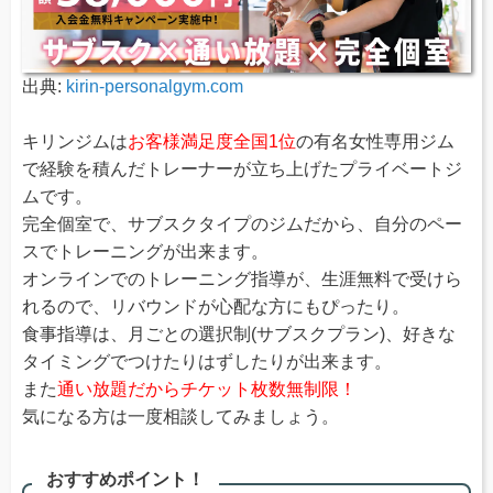
出典:
kirin-personalgym.com
キリンジムは
お客様満足度全国1位
の有名女性専用ジム
で経験を積んだトレーナーが立ち上げたプライベートジ
ムです。
完全個室で、サブスクタイプのジムだから、自分のペー
スでトレーニングが出来ます。
オンラインでのトレーニング指導が、生涯無料で受けら
れるので、リバウンドが心配な方にもぴったり。
食事指導は、月ごとの選択制(サブスクプラン)、好きな
タイミングでつけたりはずしたりが出来ます。
また
通い放題だからチケット枚数無制限！
気になる方は一度相談してみましょう。
おすすめポイント！