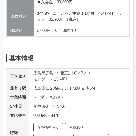
◆入会金…30,000円
おためしコースをご用意！1か月（45分×4セッシ
回数料金
ョン）32,780円（税込）
体験等
3,000円：初回体験あり
基本情報
広島県広島市中区三川町２?２０
アクセス
モンダーノビル401
最寄り駅
広島電鉄２系統 / 八丁堀駅 徒歩6分
営業時間
－（問い合わせ）
定休日
年中無休（不定休）
電話番号
090-6402-9876
食事指導あり
体験あり
特徴