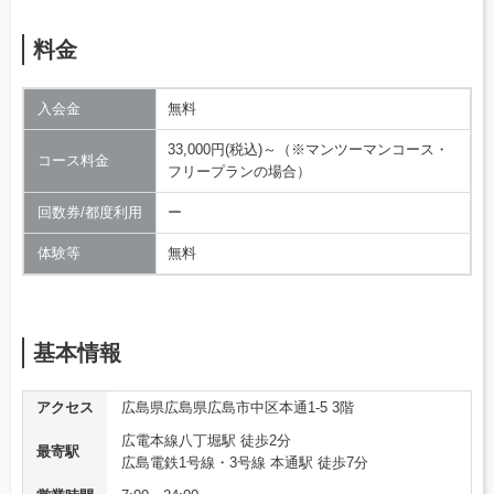
料金
入会金
無料
33,000円(税込)～（※マンツーマンコース・
コース料金
フリープランの場合）
回数券/都度利用
ー
体験等
無料
基本情報
アクセス
広島県広島県広島市中区本通1-5 3階
広電本線八丁堀駅 徒歩2分
最寄駅
広島電鉄1号線・3号線 本通駅 徒歩7分