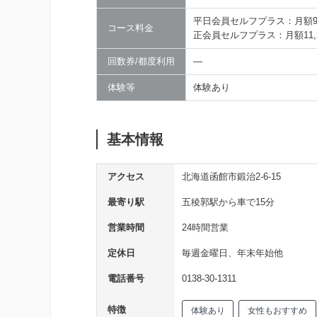
平日会員セルフプラス：月額9,0
コース料金
正会員セルフプラス：月額11,2
回数券/都度利用
―
体験等
体験あり
基本情報
アクセス
北海道函館市鍛治2-6-15
最寄り駅
五稜郭駅から車で15分
営業時間
24時間営業
定休日
毎週金曜日、年末年始他
電話番号
0138-30-1311
特徴
体験あり
女性もおすすめ