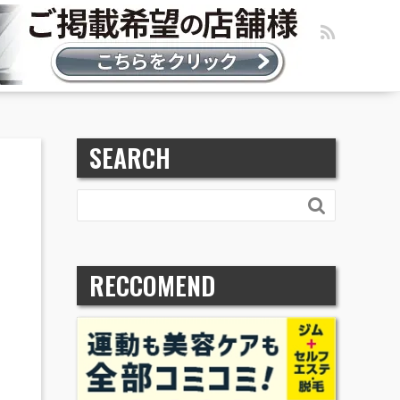
SEARCH

RECCOMEND