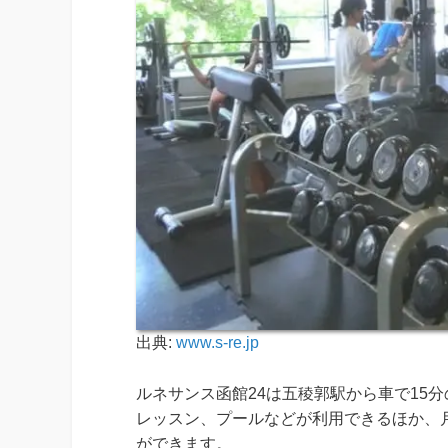
出典:
www.s-re.jp
ルネサンス函館24は五稜郭駅から車で15
レッスン、プールなどが利用できるほか、
ができます。