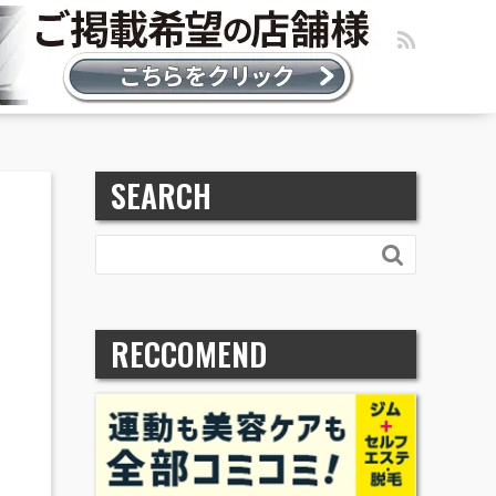
SEARCH

RECCOMEND