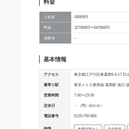
料金
入会金
50000円
料金
327800円〜547800円
体験等
–
基本情報
アクセス
東京都江戸川区東葛西6-4-17 ELLE
最寄り駅
東京メトロ東西線 葛西駅 南口 
営業時間
7:00〜23:00
定休日
－（問い合わせ）
電話番号
0120-700-900
特徴
食事指導あり
返金制度