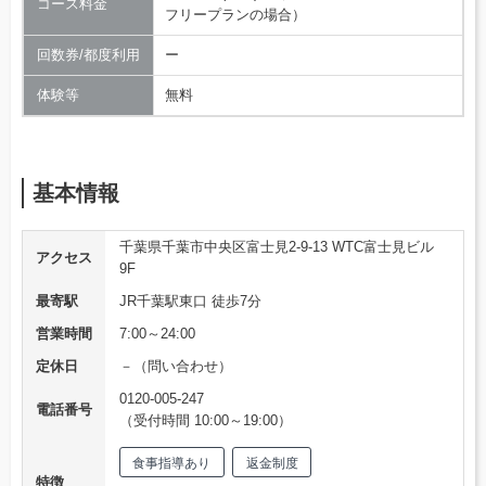
コース料金
フリープランの場合）
回数券/都度利用
ー
体験等
無料
基本情報
千葉県千葉市中央区富士見2-9-13 WTC富士見ビル
アクセス
9F
最寄駅
JR千葉駅東口 徒歩7分
営業時間
7:00～24:00
定休日
－（問い合わせ）
0120-005-247
電話番号
（受付時間 10:00～19:00）
食事指導あり
返金制度
特徴