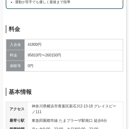
運動が苦手でも優しく最後まで指導
料金
入会金
41800円
料金
95810円〜260150円
体験等
0円
基本情報
神奈川県横浜市青葉区新石川2-13-18 グレイスビー
アクセス
ノ111
最寄り駅
東急田園都市線 たまプラーザ駅南口 徒歩6分