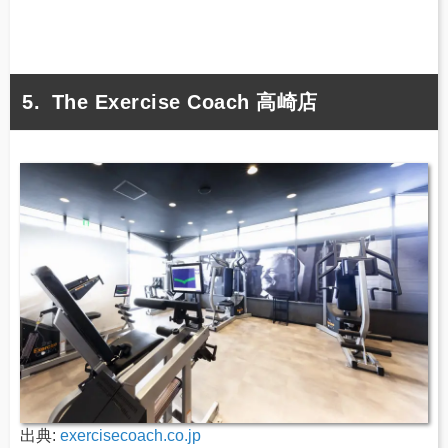
The Exercise Coach 高崎店
出典:
exercisecoach.co.jp