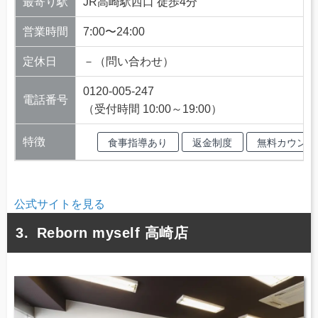
最寄り駅
JR高崎駅西口 徒歩4分
営業時間
7:00〜24:00
定休日
－（問い合わせ）
0120-005-247
電話番号
（受付時間 10:00～19:00）
特徴
食事指導あり
返金制度
無料カウンセ
公式サイトを見る
Reborn myself 高崎店