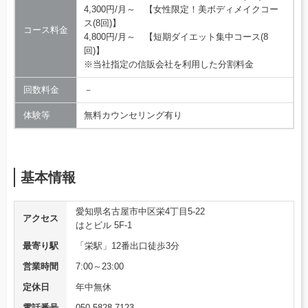
4,300円/月～ 【女性限定！美ボディメイクコー
ス(8回)】
コース料金
4,800円/月～ 【短期ダイエット集中コース(8
回)】
※当社指定の信販会社を利用した分割料金
回数料金
－
体験等
無料カウンセリング有り
基本情報
愛知県名古屋市中区栄4丁目5-22
アクセス
はとビル 5F-1
最寄り駅
「栄駅」12番出口徒歩3分
営業時間
7:00～23:00
定休日
年中無休
電話番号
050-5828-7123