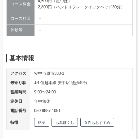
4,500円（足つぼ）
コース料金
2,800円（ハンドリフレ・クイックヘッド30分）
コース料金
－
体験等
－
基本情報
アクセス
安中市原市333-1
最寄り駅
JR 信越本線 安中駅 徒歩49分
営業時間
9:00〜24:00
定休日
年中無休
電話番号
050-8887-1051
特徴
格安
もみほぐし
女性もおすすめ