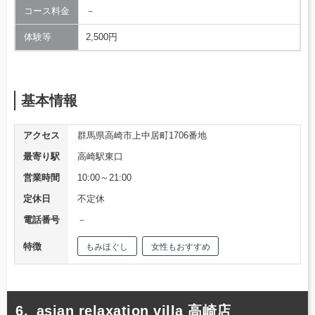
コース料金
－
体験等
2,500円
基本情報
アクセス
群馬県高崎市上中居町1706番地
最寄り駅
高崎駅東口
営業時間
10:00～21:00
定休日
不定休
電話番号
－
特徴
もみほぐし
女性もおすすめ
asian relaxation villa 高崎店