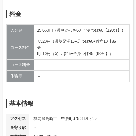
料金
入会金
15,660円（漢草かっさ60+全身つぼ60【120分】）
7,920円（漢草足湯15+足つぼ60+首肩10【85
コース料金
分】）
8,910円（足つぼ45+全身つぼ45【90分】）
コース料金
－
体験等
－
基本情報
アクセス
群馬県高崎市上中居町375-3 DTビル
最寄り駅
－