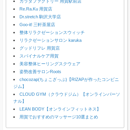
カラダファクトリー 用賀駅前店
Re.Ra.Ku 用賀店
Dr.stretch 駒沢大学店
Goo-it! 三軒茶屋店
整体リラクゼーションスウィッチ
リラクゼーションサロン karuka
グッドリフレ 用賀店
スパイナルケア用賀
美容整体ヒーリングスクウェア
姿勢改善サロンRoots
chocozap(ちょこざっぷ)【RIZAPが作ったコンビニ
ジム】
CLOUD GYM（クラウドジム）【オンラインパーソ
ナル】
LEAN BODY【オンラインフィットネス】
用賀でおすすめのマッサージ10選まとめ