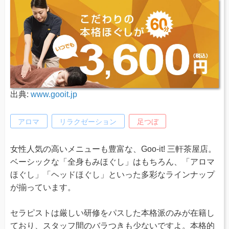
出典:
www.gooit.jp
アロマ
リラクゼーション
足つぼ
女性人気の高いメニューも豊富な、Goo-it! 三軒茶屋店。
ベーシックな「全身もみほぐし」はもちろん、「アロマ
ほぐし」「ヘッドほぐし」といった多彩なラインナップ
が揃っています。
セラピストは厳しい研修をパスした本格派のみが在籍し
ており、スタッフ間のバラつきも少ないですよ。本格的