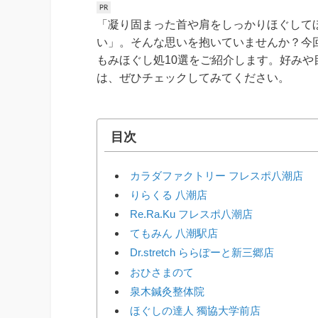
「凝り固まった首や肩をしっかりほぐして
い」。そんな思いを抱いていませんか？今
もみほぐし処10選をご紹介します。好み
は、ぜひチェックしてみてください。
目次
カラダファクトリー フレスポ八潮店
りらくる 八潮店
Re.Ra.Ku フレスポ八潮店
てもみん 八潮駅店
Dr.stretch ららぽーと新三郷店
おひさまのて
泉木鍼灸整体院
ほぐしの達人 獨協大学前店