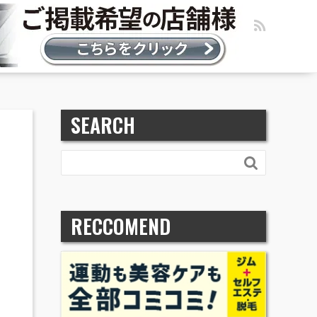
SEARCH

RECCOMEND