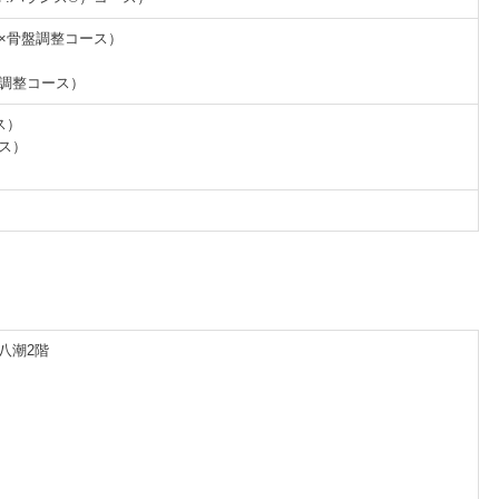
体×骨盤調整コース）
盤調整コース）
ス）
ース）
ポ八潮2階