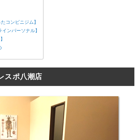
が作ったコンビニジム】
ンラインパーソナル】
ス】
め
レスポ八潮店