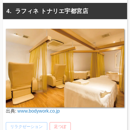
ラフィネ トナリエ宇都宮店
出典:
www.bodywork.co.jp
リラクゼーション
足つぼ