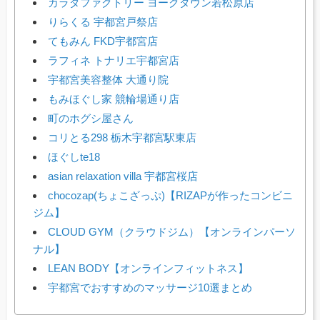
カラダファクトリー ヨークタウン若松原店
りらくる 宇都宮戸祭店
てもみん FKD宇都宮店
ラフィネ トナリエ宇都宮店
宇都宮美容整体 大通り院
もみほぐし家 競輪場通り店
町のホグシ屋さん
コリとる298 栃木宇都宮駅東店
ほぐしte18
asian relaxation villa 宇都宮桜店
chocozap(ちょこざっぷ)【RIZAPが作ったコンビニ
ジム】
CLOUD GYM（クラウドジム）【オンラインパーソ
ナル】
LEAN BODY【オンラインフィットネス】
宇都宮でおすすめのマッサージ10選まとめ