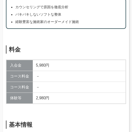
カウンセリングで原因を徹底分析
バキバキしないソフトな整体
経験豊富な施術家のオーダーメイド施術
料金
入会金
5,980円
コース料金
－
コース料金
－
体験等
2,980円
基本情報