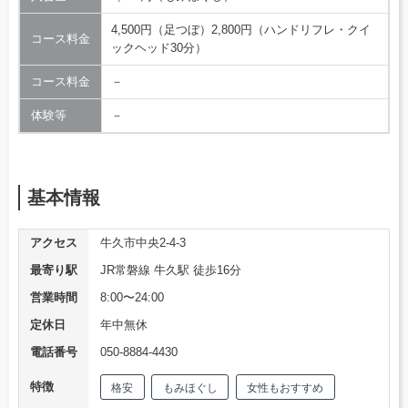
4,500円（足つぼ）2,800円（ハンドリフレ・クイ
コース料金
ックヘッド30分）
コース料金
－
体験等
－
基本情報
アクセス
牛久市中央2-4-3
最寄り駅
JR常磐線 牛久駅 徒歩16分
営業時間
8:00〜24:00
定休日
年中無休
電話番号
050-8884-4430
特徴
格安
もみほぐし
女性もおすすめ