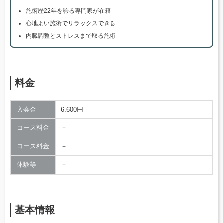
施術歴22年を誇る専門家が在籍
心地よい施術でリラックスできる
内臓調整とストレスまで取る施術
料金
入会金
6,600円
コース料金
－
コース料金
－
体験等
－
基本情報