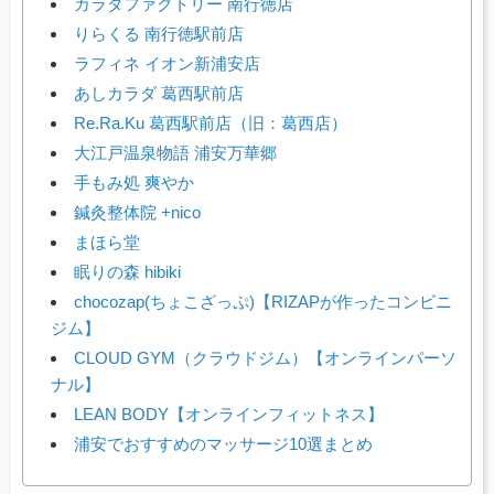
カラダファクトリー 南行徳店
りらくる 南行徳駅前店
ラフィネ イオン新浦安店
あしカラダ 葛西駅前店
Re.Ra.Ku 葛西駅前店（旧：葛西店）
大江戸温泉物語 浦安万華郷
手もみ処 爽やか
鍼灸整体院 +nico
まほら堂
眠りの森 hibiki
chocozap(ちょこざっぷ)【RIZAPが作ったコンビニ
ジム】
CLOUD GYM（クラウドジム）【オンラインパーソ
ナル】
LEAN BODY【オンラインフィットネス】
浦安でおすすめのマッサージ10選まとめ