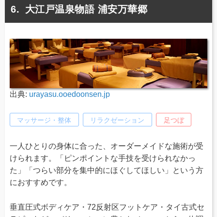
大江戸温泉物語 浦安万華郷
出典:
urayasu.ooedoonsen.jp
マッサージ・整体
リラクゼーション
足つぼ
一人ひとりの身体に合った、オーダーメイドな施術が受
けられます。「ピンポイントな手技を受けられなかっ
た」「つらい部分を集中的にほぐしてほしい」という方
におすすめです。
垂直圧式ボディケア・72反射区フットケア・タイ古式セ