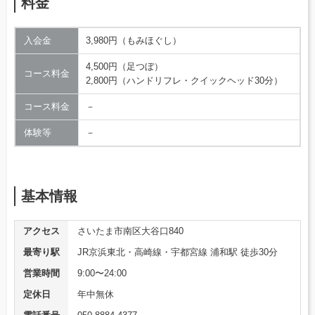
料金
入会金
3,980円（もみほぐし）
4,500円（足つぼ）
コース料金
2,800円（ハンドリフレ・クイックヘッド30分）
コース料金
－
体験等
－
基本情報
アクセス
さいたま市南区大谷口840
最寄り駅
JR京浜東北・高崎線・宇都宮線 浦和駅 徒歩30分
営業時間
9:00〜24:00
定休日
年中無休