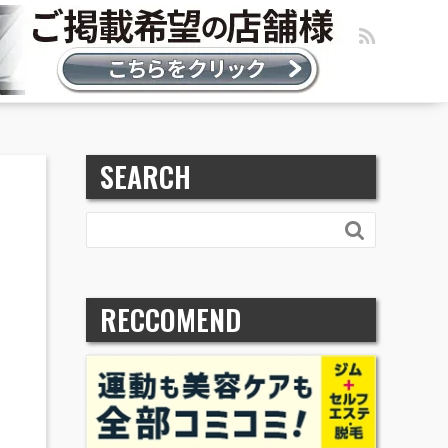
SEARCH

RECCOMEND